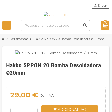
person
Entrar
0
view_headline
search
chevron_right
Ferramentas
chevron_right
Hakko SPPON 20 Bomba Desoldadora Ø20mm
Hakko SPPON 20 Bomba Desoldadora
Ø20mm
29,00 €
Com IVA
shopping_cart
ADICIONAR AO