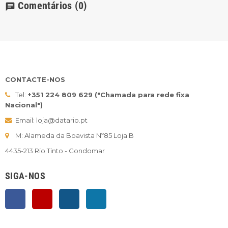
Comentários
(0)
chat
CONTACTE-NOS
Tel:
+351 224 809 629 ("Chamada para rede fixa
Nacional")
Email: loja@datario.pt
M: Alameda da Boavista Nº85 Loja B
4435-213 Rio Tinto - Gondomar
SIGA-NOS
Facebook
YouTube
Instagram
LinkedIn