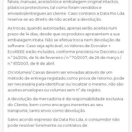
fatura, manuais, acessórios e embalagem original intactos,
plásticos protectores, tal como foram vendidos e
enviados/entregues ao cliente. Caso contrario a Data Rio Lda
reserva-se ao direito de não aceitar a devolução.
As trocas, quando autorizadas, apenas serão aceites num
prazo de 14 dias, desde que os produtos apresentem a sua
embalagem intata. Não se efetua troca nem devolução de
software. Caso seja aplicável, os Valores de Ecovalor +
EcoREEE estão incluidos, conforme previstos no Decreto-Lei
n.º 24/2014, de 14 de fevereiro / n.º 70/2007, de 26 de março /
n.º 67/2003, de 8 de abril.
Os Volumes/ Caixas devem ser enviadas através de um
método de entrega registado como prova de retorno, pode
ser necessária para identificar ou localizar o mesmo, não são
aceites envelopes ou volumes sem nº de registo.
A devolução da mercadoria é da responsabilidade exclusiva
do Cliente, bem como encargos inerentes ao seu
transporte, tanto envio como devolução.
Salvo acordo expresso da Data Rio Lda, o consumidor não
pode resolver livremente os contratos de: