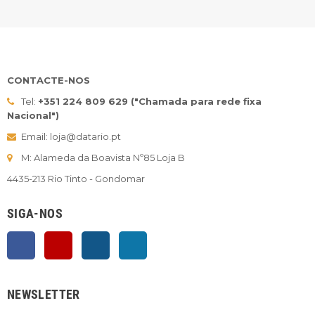
CONTACTE-NOS
Tel:
+351 224 809 629 ("Chamada para rede fixa
Nacional")
Email: loja@datario.pt
M: Alameda da Boavista Nº85 Loja B
4435-213 Rio Tinto - Gondomar
SIGA-NOS
Facebook
YouTube
Instagram
LinkedIn
NEWSLETTER