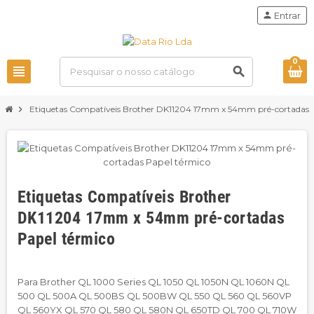
person
Entrar
0
view_headline
search
chevron_right
Etiquetas Compatíveis Brother DK11204 17mm x 54mm pré-cortadas 
Etiquetas Compatíveis Brother
DK11204 17mm x 54mm pré-cortadas
Papel térmico
Para Brother QL 1000 Series QL 1050 QL 1050N QL 1060N QL
500 QL 500A QL 500BS QL 500BW QL 550 QL 560 QL 560VP
QL 560YX QL 570 QL 580 QL 580N QL 650TD QL 700 QL 710W