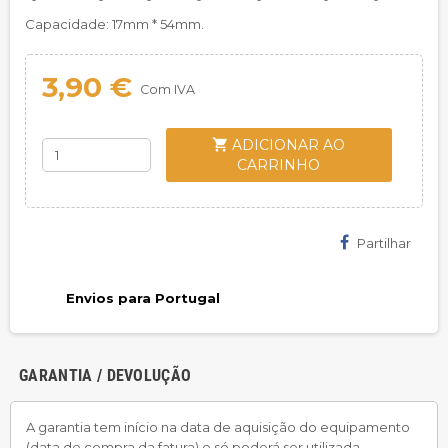
Capacidade: 17mm * 54mm.
3,90 €
Com IVA
shopping_cart
ADICIONAR AO
CARRINHO
Partilhar
Envios para Portugal
GARANTIA / DEVOLUÇÃO
A garantia tem início na data de aquisição do equipamento
(data de compra da fatura) e só poderá ser utilizada