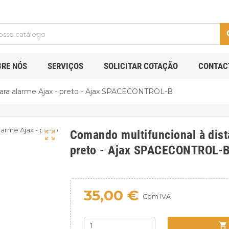
s
BRE NÓS
SERVIÇOS
SOLICITAR COTAÇÃO
CONTAC
ara alarme Ajax - preto - Ajax SPACECONTROL-B
Comando multifuncional à dist
zoom_out_map
preto - Ajax SPACECONTROL-
35,00 €
Com IVA
shopping_cart