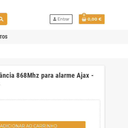
0
earch
person
Entrar
0,00 €
TOS
ância 868Mhz para alarme Ajax -
B
ADICIONAR AO CARRINHO