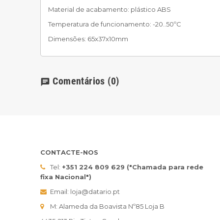
Material de acabamento: plástico ABS
Temperatura de funcionamento: -20..50ºC
Dimensões: 65x37x10mm
Comentários
(0)
chat
CONTACTE-NOS
Tel:
+351 224 809 629 ("Chamada para rede
fixa Nacional")
Email: loja@datario.pt
M: Alameda da Boavista Nº85 Loja B