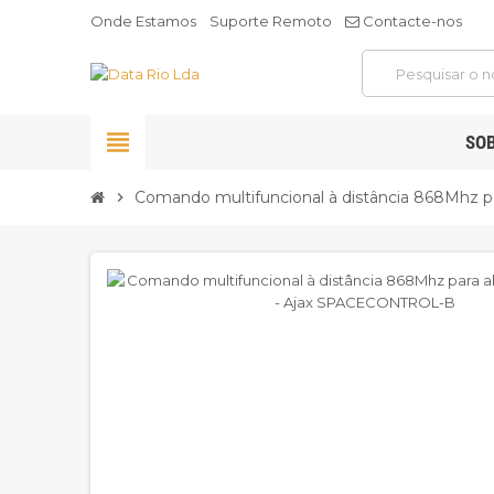
Onde Estamos
Suporte Remoto
Contacte-nos
view_headline
SO
Comando multifuncional à distância 868Mhz p
chevron_right