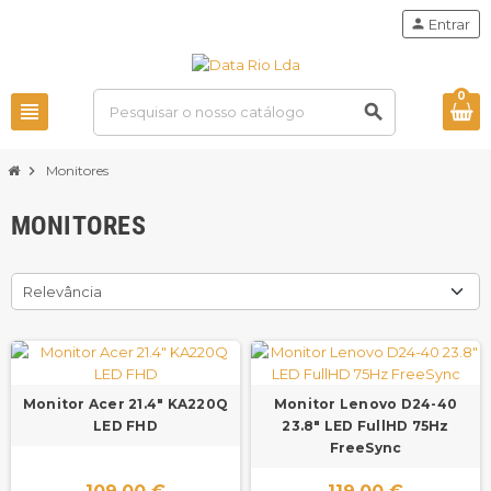
person
Entrar
0
view_headline
search
chevron_right
Monitores
MONITORES
Relevância
Monitor Acer 21.4" KA220Q
Monitor Lenovo D24-40
LED FHD
23.8" LED FullHD 75Hz
FreeSync