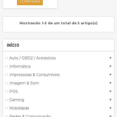
COMPRAR
Mostrando 1-5 de um total de 5 artigo(s)
INÍCIO
Auto / OBD2 / Acessórios
add
Informática
add
Impressoras & Consumíveis
add
Imagem & Som
add
POS
add
Gaming
add
Mobilidade
add
Redes & Comunicação
add