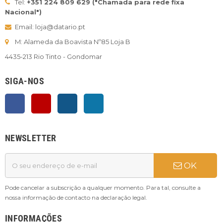
Tel:
+351 224 809 629 ("Chamada para rede fixa
Nacional")
Email: loja@datario.pt
M: Alameda da Boavista Nº85 Loja B
4435-213 Rio Tinto - Gondomar
SIGA-NOS
Facebook
YouTube
Instagram
LinkedIn
NEWSLETTER
OK
Pode cancelar a subscrição a qualquer momento. Para tal, consulte a
nossa informação de contacto na declaração legal.
INFORMAÇÕES