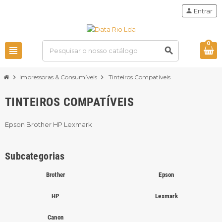
person
Entrar
0
view_headline
search
chevron_right
Impressoras & Consumíveis
chevron_right
Tinteiros Compatíveis
TINTEIROS COMPATÍVEIS
Epson Brother HP Lexmark
Subcategorias
Brother
Epson
HP
Lexmark
Canon