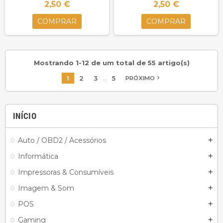
2,50 €
2,50 €
COMPRAR
COMPRAR
Mostrando 1-12 de um total de 55 artigo(s)
…
1
2
3
5
navigate_next
PRÓXIMO
INÍCIO
Auto / OBD2 / Acessórios
add
Informática
add
Impressoras & Consumíveis
add
Imagem & Som
add
POS
add
Gaming
add