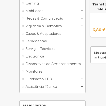
Gaming
add
Transf
240V
Mobilidade
add
Redes & Comunicação
add
Vigilância & Domótica
add
6,80 €
Cabos & Adaptadores
Ferramentas
add
Serviços Técnicos
Mostra
Electrónica
add
artigo(
Dispositivos de Armazenamentro
Monitores
Iluminação LED
add
Assistência Técnica
add