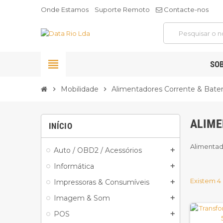
Onde Estamos
Suporte Remoto
Contacte-nos
view_headline
SO
Mobilidade
Alimentadores Corrente & Bater
chevron_right
chevron_right
ALIME
INÍCIO
Alimentad
Auto / OBD2 / Acessórios
add
Informática
add
Existem 4
Impressoras & Consumíveis
add
Imagem & Som
add
POS
add