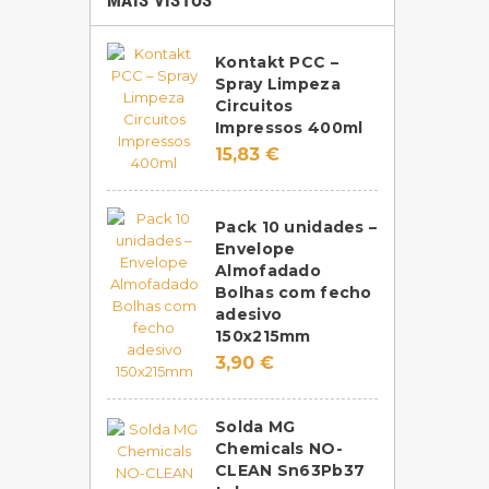
MAIS VISTOS
Kontakt PCC –
Spray Limpeza
Circuitos
Impressos 400ml
15,83 €
Pack 10 unidades –
Envelope
Almofadado
Bolhas com fecho
adesivo
150x215mm
3,90 €
Solda MG
Chemicals NO-
CLEAN Sn63Pb37