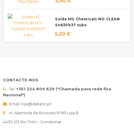
3,90 €
Solda MG Chemicals NO-CLEAN
Sn63Pb37 tubo
5,20 €
CONTACTE-NOS
Tel:
+351 224 809 629 ("Chamada para rede fixa
Nacional")
Email: loja@datario.pt
M: Alameda da Boavista Nº85 Loja B
4435-213 Rio Tinto - Gondomar