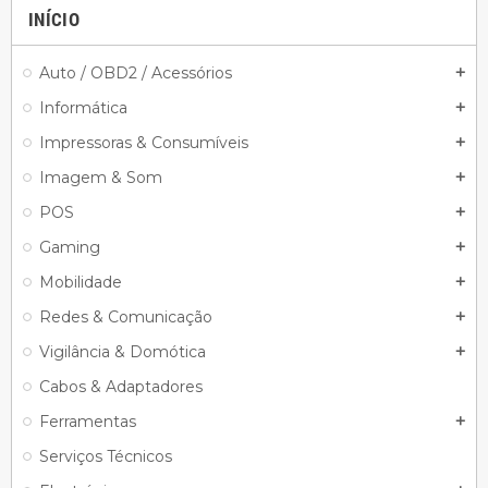
INÍCIO
Auto / OBD2 / Acessórios
add
Informática
add
Impressoras & Consumíveis
add
Imagem & Som
add
POS
add
Gaming
add
Mobilidade
add
Redes & Comunicação
add
Vigilância & Domótica
add
Cabos & Adaptadores
Ferramentas
add
Serviços Técnicos