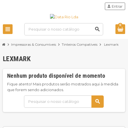
person
Entrar
0
view_headline
search
chevron_right
Impressoras & Consumíveis
chevron_right
Tinteiros Compatíveis
chevron_right
Lexmark
LEXMARK
Nenhum produto disponível de momento
Fique atento! Mais produtos serão mostrados aqui à medida
que forem sendo adicionados.
search