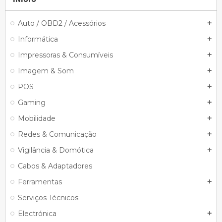
Auto / OBD2 / Acessórios
add
Informática
add
Impressoras & Consumíveis
add
Imagem & Som
add
POS
add
Gaming
add
Mobilidade
add
Redes & Comunicação
add
Vigilância & Domótica
add
Cabos & Adaptadores
Ferramentas
add
Serviços Técnicos
Electrónica
add