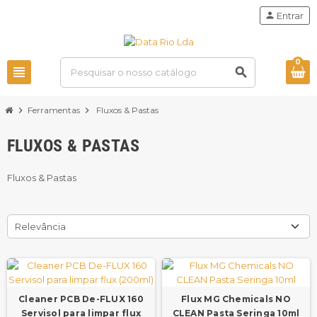
person
Entrar
0
view_headline
search
chevron_right
Ferramentas
chevron_right
Fluxos & Pastas
FLUXOS & PASTAS
Fluxos & Pastas
Relevância
Cleaner PCB De-FLUX 160
Flux MG Chemicals NO
Servisol para limpar flux
CLEAN Pasta Seringa 10ml