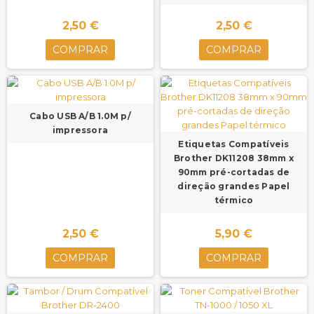
2,50 €
2,50 €
COMPRAR
COMPRAR
Cabo USB A/B 1.0M p/
impressora
Etiquetas Compatíveis
Brother DK11208 38mm x
90mm pré-cortadas de
direção grandes Papel
térmico
2,50 €
5,90 €
COMPRAR
COMPRAR