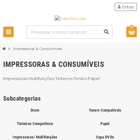
person
Entrar
0
view_headline
search
chevron_right
Impressoras & Consumíveis
IMPRESSORAS & CONSUMÍVEIS
Impressoras Multifunções Tinteiros Toners Papel
Subcategorias
Drum
Toners Compatíveis
Tinteiros Compatíveis
Papel
Impressoras/ Multifunções
Capa DVDs