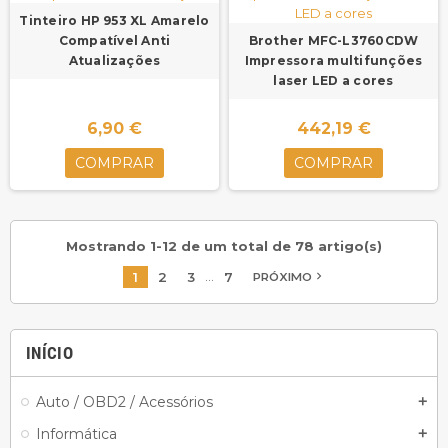
Tinteiro HP 953 XL Amarelo
Compatível Anti
Brother MFC-L3760CDW
Atualizações
Impressora multifunções
laser LED a cores
6,90 €
442,19 €
COMPRAR
COMPRAR
Mostrando 1-12 de um total de 78 artigo(s)
…
1
2
3
7
navigate_next
PRÓXIMO
INÍCIO
Auto / OBD2 / Acessórios
add
Informática
add