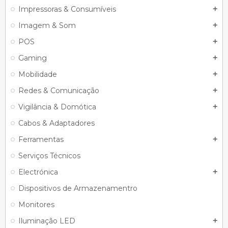
Impressoras & Consumíveis
add
Imagem & Som
add
POS
add
Gaming
add
Mobilidade
add
Redes & Comunicação
add
Vigilância & Domótica
add
Cabos & Adaptadores
Ferramentas
add
Serviços Técnicos
Electrónica
add
Dispositivos de Armazenamentro
Monitores
Iluminação LED
add