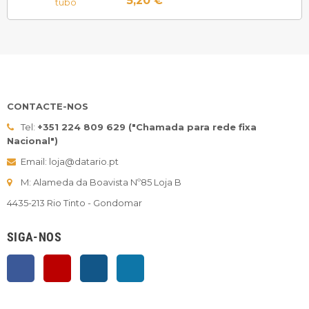
5,20 €
CONTACTE-NOS
Tel:
+351 224 809 629 ("Chamada para rede fixa
Nacional")
Email: loja@datario.pt
M: Alameda da Boavista Nº85 Loja B
4435-213 Rio Tinto - Gondomar
SIGA-NOS
Facebook
YouTube
Instagram
LinkedIn