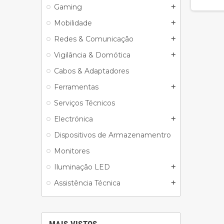
Gaming
add
Mobilidade
add
Redes & Comunicação
add
Vigilância & Domótica
add
Cabos & Adaptadores
Ferramentas
add
Serviços Técnicos
Electrónica
add
Dispositivos de Armazenamentro
Monitores
Iluminação LED
add
Assistência Técnica
add