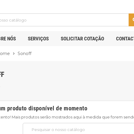
s
BRE NÓS
SERVIÇOS
SOLICITAR COTAÇÃO
CONTAC
Home
Sonoff
chevron_right
FF
m produto disponível de momento
tento! Mais produtos serão mostrados aqui à medida que forem send