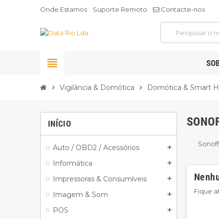
Onde Estamos
Suporte Remoto
Contacte-nos
view_headline
SO
Vigilância & Domótica
Domótica & Smart 
chevron_right
chevron_right
SONO
INÍCIO
Sonoff
Auto / OBD2 / Acessórios
add
Informática
add
Nenhu
Impressoras & Consumíveis
add
Fique a
Imagem & Som
add
POS
add