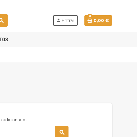
0
earch
person
Entrar
0,00 €
TOS
o adicionados.
search