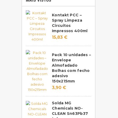
MAIS VISTOS
Kontakt PCC –
Spray Limpeza
Circuitos
Impressos 400ml
15,83 €
Pack 10 unidades –
Envelope
Almofadado
Bolhas com fecho
adesivo
150x215mm
3,90 €
Solda MG
Chemicals NO-
CLEAN Sn63Pb37