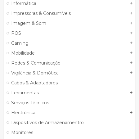
Informática
add
Impressoras & Consumíveis
add
Imagem & Som
add
POS
add
Gaming
add
Mobilidade
add
Redes & Comunicação
add
Vigilância & Domótica
add
Cabos & Adaptadores
Ferramentas
add
Serviços Técnicos
Electrónica
add
Dispositivos de Armazenamentro
Monitores