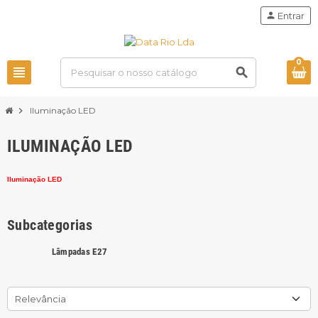
person
Entrar
0
view_headline
search
chevron_right
Iluminação LED
ILUMINAÇÃO LED
Iluminação LED
Subcategorias
Lâmpadas E27
Relevância