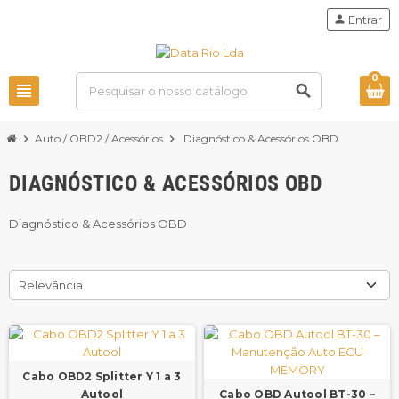
person
Entrar
0
view_headline
search
chevron_right
Auto / OBD2 / Acessórios
chevron_right
Diagnóstico & Acessórios OBD
DIAGNÓSTICO & ACESSÓRIOS OBD
Diagnóstico & Acessórios OBD
Relevância
Cabo OBD2 Splitter Y 1 a 3
Autool
Cabo OBD Autool BT-30 –