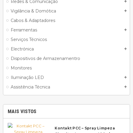
Redes & Comunicação
add
Vigilância & Domótica
add
Cabos & Adaptadores
Ferramentas
add
Serviços Técnicos
Electrónica
add
Dispositivos de Armazenamentro
Monitores
Iluminação LED
add
Assistência Técnica
add
MAIS VISTOS
Kontakt PCC – Spray Limpeza