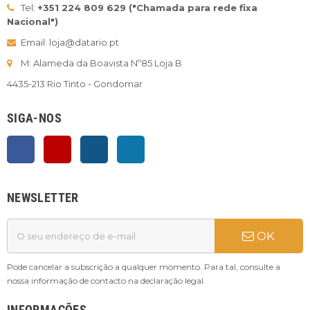
Tel:
+351 224 809 629 ("Chamada para rede fixa
Nacional")
Email: loja@datario.pt
M: Alameda da Boavista Nº85 Loja B
4435-213 Rio Tinto - Gondomar
SIGA-NOS
Facebook
YouTube
Instagram
LinkedIn
NEWSLETTER
OK
Pode cancelar a subscrição a qualquer momento. Para tal, consulte a
nossa informação de contacto na declaração legal.
INFORMAÇÕES