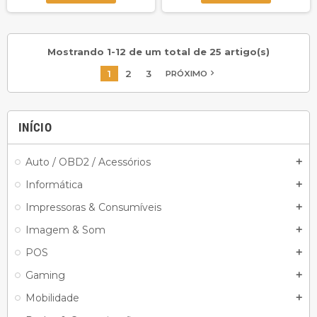
Mostrando 1-12 de um total de 25 artigo(s)
1
2
3
navigate_next
PRÓXIMO
INÍCIO
Auto / OBD2 / Acessórios
add
Informática
add
Impressoras & Consumíveis
add
Imagem & Som
add
POS
add
Gaming
add
Mobilidade
add