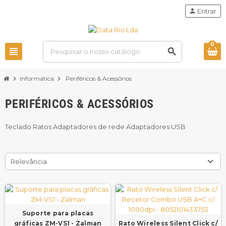
person
Entrar
0
view_headline
search
chevron_right
Informática
chevron_right
Periféricos & Acessórios
PERIFÉRICOS & ACESSÓRIOS
Teclado Ratos Adaptadores de rede Adaptadores USB
Relevância
Suporte para placas
gráficas ZM-VS1 - Zalman
Rato Wireless Silent Click c/