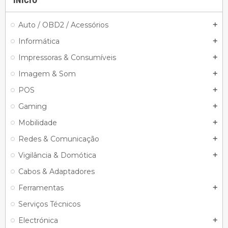
Auto / OBD2 / Acessórios
add
Informática
add
Impressoras & Consumíveis
add
Imagem & Som
add
POS
add
Gaming
add
Mobilidade
add
Redes & Comunicação
add
Vigilância & Domótica
add
Cabos & Adaptadores
Ferramentas
add
Serviços Técnicos
Electrónica
add