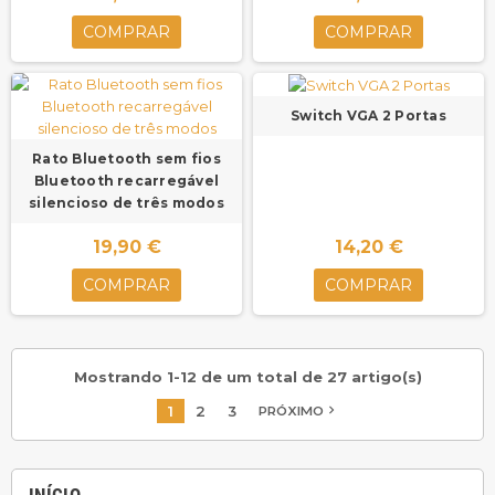
COMPRAR
COMPRAR
Switch VGA 2 Portas
Rato Bluetooth sem fios
Bluetooth recarregável
silencioso de três modos
19,90 €
14,20 €
COMPRAR
COMPRAR
Mostrando 1-12 de um total de 27 artigo(s)
1
2
3
navigate_next
PRÓXIMO
INÍCIO