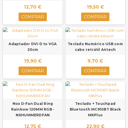
12,70 €
19,50 €
COMPRAR
COMPRAR
Adaptador DVI-D to VGA
Teclado Numérico USB com
20cm
cabo retrátil A4tech
19,90 €
9,70 €
COMPRAR
COMPRAR
Nox D-Fan Dual Ring
Teclado + Touchpad
Rainbow 120MM RGB -
Bluetooth MC910BT Black
NXHUMMERDFAN
MKPlus
12,75 €
22,90 €