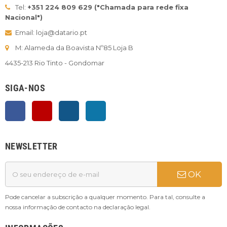
Tel:
+351 224 809 629 ("Chamada para rede fixa
Nacional")
Email: loja@datario.pt
M: Alameda da Boavista Nº85 Loja B
4435-213 Rio Tinto - Gondomar
SIGA-NOS
Facebook
YouTube
Instagram
LinkedIn
NEWSLETTER
OK
Pode cancelar a subscrição a qualquer momento. Para tal, consulte a
nossa informação de contacto na declaração legal.