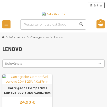
person
Entrar
0
view_headline
search
chevron_right
Informática
chevron_right
Carregadores
chevron_right
Lenovo
LENOVO
Relevância
Carregador Compatível
Lenovo 20V 3.25A 4.0x1.7mm
24,90 €