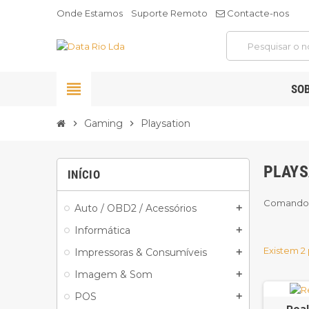
Onde Estamos
Suporte Remoto
Contacte-nos
view_headline
SO
Gaming
Playsation
chevron_right
chevron_right
PLAYS
INÍCIO
Comandos
Auto / OBD2 / Acessórios
add
Informática
add
Existem 2
Impressoras & Consumíveis
add
Imagem & Som
add
POS
add
Real