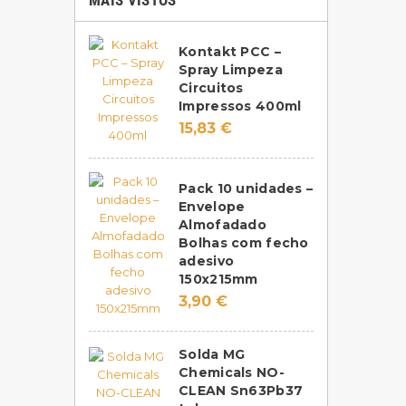
MAIS VISTOS
Kontakt PCC –
Spray Limpeza
Circuitos
Impressos 400ml
15,83 €
Pack 10 unidades –
Envelope
Almofadado
Bolhas com fecho
adesivo
150x215mm
3,90 €
Solda MG
Chemicals NO-
CLEAN Sn63Pb37