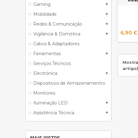
Gaming
add
Mobilidade
add
Redes & Comunicação
add
6,90 €
Vigilância & Domótica
add
Cabos & Adaptadores
Ferramentas
add
Mostra
Serviços Técnicos
artigo(
Electrónica
add
Dispositivos de Armazenamentro
Monitores
Iluminação LED
add
Assistência Técnica
add