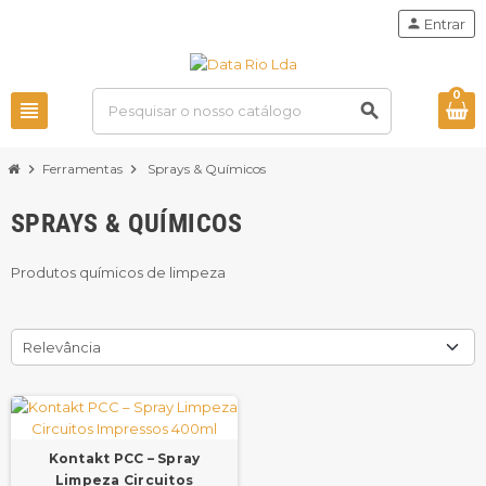
person
Entrar
0
view_headline
search
chevron_right
Ferramentas
chevron_right
Sprays & Químicos
SPRAYS & QUÍMICOS
Produtos químicos de limpeza
Relevância
Kontakt PCC – Spray
Limpeza Circuitos