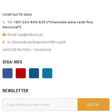
CONTACTE-NOS
Tel:
+351 224 809 629 ("Chamada para rede fixa
Nacional")
Email: loja@datario.pt
M: Alameda da Boavista Nº85 Loja B
4435-213 Rio Tinto - Gondomar
SIGA-NOS
Facebook
YouTube
Instagram
LinkedIn
NEWSLETTER
OK