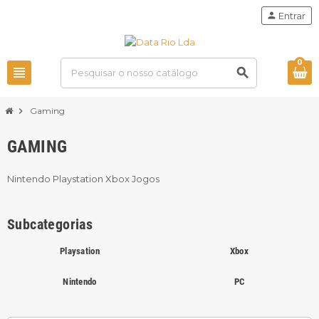
person
Entrar
0
view_headline
search
chevron_right
Gaming
GAMING
Nintendo Playstation Xbox Jogos
Subcategorias
Playsation
Xbox
Nintendo
PC