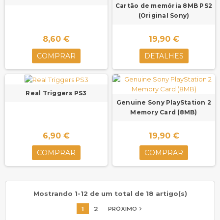
Cartão de memória 8MB PS2
(Original Sony)
8,60 €
19,90 €
COMPRAR
DETALHES
Real Triggers PS3
Genuine Sony PlayStation 2
Memory Card (8MB)
6,90 €
19,90 €
COMPRAR
COMPRAR
Mostrando 1-12 de um total de 18 artigo(s)
1
2
navigate_next
PRÓXIMO