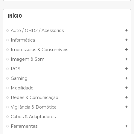
INÍCIO
Auto / OBD2 / Acessórios
add
Informática
add
Impressoras & Consumíveis
add
Imagem & Som
add
POS
add
Gaming
add
Mobilidade
add
Redes & Comunicação
add
Vigilância & Domótica
add
Cabos & Adaptadores
Ferramentas
add