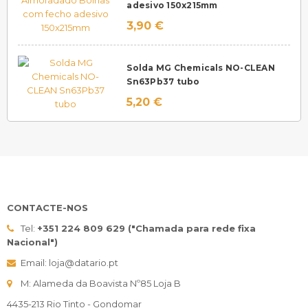
adesivo 150x215mm
3,90 €
Solda MG Chemicals NO-CLEAN
Sn63Pb37 tubo
5,20 €
CONTACTE-NOS
Tel:
+351 224 809 629 ("Chamada para rede fixa
Nacional")
Email: loja@datario.pt
M: Alameda da Boavista Nº85 Loja B
4435-213 Rio Tinto - Gondomar