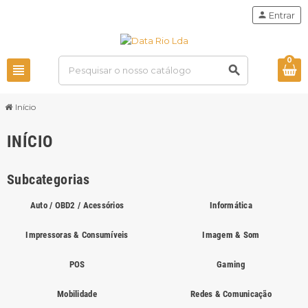
person
Entrar
0
view_headline
search
Início
INÍCIO
Subcategorias
Auto / OBD2 / Acessórios
Informática
Impressoras & Consumíveis
Imagem & Som
POS
Gaming
Mobilidade
Redes & Comunicação