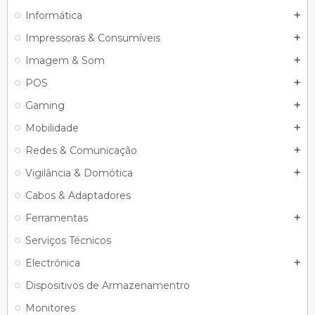
Informática
add
Impressoras & Consumíveis
add
Imagem & Som
add
POS
add
Gaming
add
Mobilidade
add
Redes & Comunicação
add
Vigilância & Domótica
add
Cabos & Adaptadores
Ferramentas
add
Serviços Técnicos
Electrónica
add
Dispositivos de Armazenamentro
Monitores