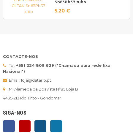
Sn63Pb37 tubo
5,20 €
CONTACTE-NOS
Tel:
+351 224 809 629 ("Chamada para rede fixa
Nacional")
Email: loja@datario.pt
M: Alameda da Boavista Nº85 Loja B
4435-213 Rio Tinto - Gondomar
SIGA-NOS
Facebook
YouTube
Instagram
LinkedIn