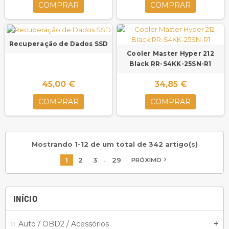
COMPRAR
COMPRAR
Recuperação de Dados SSD
Cooler Master Hyper 212
Black RR-S4KK-25SN-R1
45,00 €
34,85 €
COMPRAR
COMPRAR
Mostrando 1-12 de um total de 342 artigo(s)
…
1
2
3
29
navigate_next
PRÓXIMO
INÍCIO
Auto / OBD2 / Acessórios
add