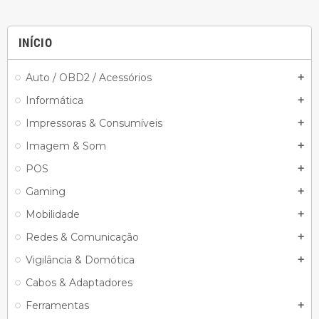
INÍCIO
Auto / OBD2 / Acessórios
add
Informática
add
Impressoras & Consumíveis
add
Imagem & Som
add
POS
add
Gaming
add
Mobilidade
add
Redes & Comunicação
add
Vigilância & Domótica
add
Cabos & Adaptadores
Ferramentas
add