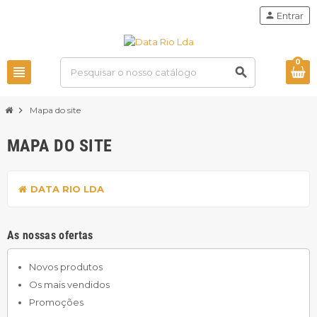
person
Entrar
0
view_headline
search
chevron_right
Mapa do site
MAPA DO SITE
DATA RIO LDA
As nossas ofertas
Novos produtos
Os mais vendidos
Promoções